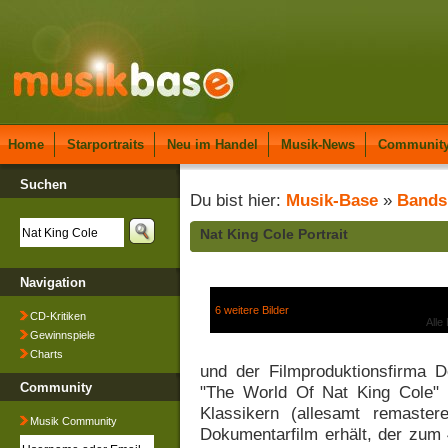
Home
Starportraits
Neu im Handel
Musik-News
Communit
Suchen
Du bist hier:
Musik-Base
»
Bands
Nat King Cole Portrait
Navigation
6 weitere Bilder
CD-Kritiken
Alle
Gewinnspiele
Charts
und der Filmproduktionsfirma Do
Community
"The World Of Nat King Cole"
Klassikern (allesamt remaste
Musik Community
Dokumentarfilm erhält, der zum 