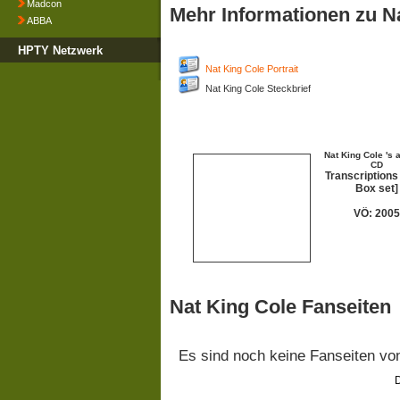
Madcon
Mehr Informationen zu N
ABBA
HPTY Netzwerk
Nat King Cole Portrait
Nat King Cole Steckbrief
Nat King Cole 's 
CD
Transcriptions
Box set]
VÖ: 2005
Nat King Cole Fanseiten
Es sind noch keine Fanseiten v
D