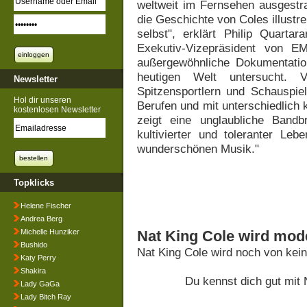
weltweit im Fernsehen ausgestra
die Geschichte von Coles illustr
selbst", erklärt Philip Quart
Exekutiv-Vizepräsident von E
außergewöhnliche Dokumentatio
heutigen Welt untersucht.
Newsletter
Spitzensportlern und Schauspie
Hol dir unseren
Berufen und mit unterschiedlich 
kostenlosen Newsletter
zeigt eine unglaubliche Band
kultivierter und toleranter Le
wunderschönen Musik."
Topklicks
Helene Fischer
Andrea Berg
Michelle Hunziker
Nat King Cole wird mode
Bushido
Nat King Cole wird noch von kei
Katy Perry
Shakira
Du kennst dich gut mit
Lady GaGa
Lady Bitch Ray