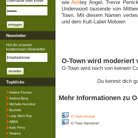
wie
Ash
ley Angel, Trevor Penic
Underwood tausende von Mitbew
Town. Mit diesem Namen verbeug
und dem Kult-Label Motown
Newsletter
Hol dir unseren
kostenlosen Newsletter
O-Town wird moderiert 
O-Town wird noch von keinem Co
Du kennst dich g
Topklicks
Helene Fischer
Mehr Informationen zu 
Andrea Berg
Michelle Hunziker
Bushido
Lady Bitch Ray
O-Town Portrait
ABBA
O-Town Steckbrief
Katy Perry
Shakira