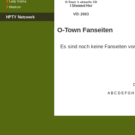
Lady GaGa
O-Town 's aktuelle CD
I Showed Her
Madcon
VÖ: 2003
HPTY Netzwerk
O-Town Fanseiten
Es sind noch keine Fanseiten v
D
A
B
C
D
E
F
G
H