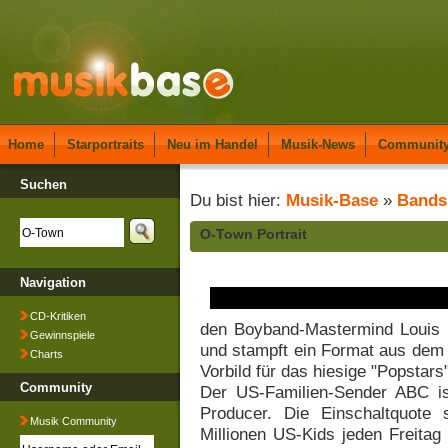
Home
Starportraits
Neu im Handel
Musik-News
Communit
Suchen
Du bist hier:
Musik-Base
»
Bands
O-Town Portrait
Navigation
CD-Kritiken
den Boyband-Mastermind Louis 
Gewinnspiele
und stampft ein Format aus dem 
Charts
Vorbild für das hiesige "Popstars
Community
Der US-Familien-Sender ABC is
Producer. Die Einschaltquote s
Musik Community
Millionen US-Kids jeden Freitag