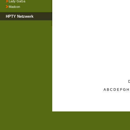
Lady GaGa
Madcon
HPTY Netzwerk
D
A
B
C
D
E
F
G
H