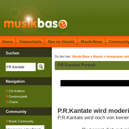
Home
Starportraits
Neu im Handel
Musik-News
Communit
Suchen
Du bist hier:
Musik-Base
»
Bands
»
Interpreten mit
P.R.Kantate Portrait
Navigation
CD-Kritiken
Gewinnspiele
Charts
P.R.Kantate wird moderi
Community
P.R.Kantate wird noch von keine
Musik Community