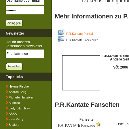
Du kennst dich gut m
Mehr Informationen zu P
Newsletter
P.R.Kantate Portrait
P.R.Kantate Steckbrief
Hol dir unseren
kostenlosen Newsletter
P.R.Kantate 's akt
Andere Sei
VÖ: 2006
Topklicks
Helene Fischer
Andrea Berg
Michelle Hunziker
Bushido
P.R.Kantate Fanseiten
Lady Bitch Ray
ABBA
Katy Perry
Fanseite
Erste Fa
Shakira
P.R. KANTATE Fanpage