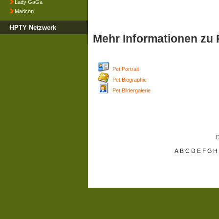
Lady GaGa
Madcon
HPTY Netzwerk
Mehr Informationen zu 
Pet Portrait
Pet Biographie
Pet Bildergalerie
D
A
B
C
D
E
F
G
H