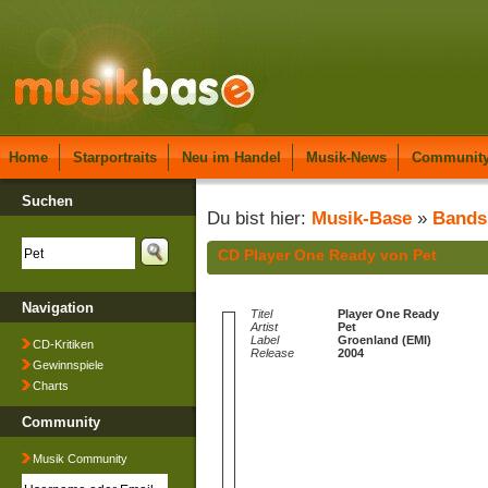
Home
Starportraits
Neu im Handel
Musik-News
Communit
Suchen
Du bist hier:
Musik-Base
»
Bands
CD Player One Ready von Pet
Navigation
Titel
Player One Ready
Artist
Pet
Label
Groenland (EMI)
CD-Kritiken
Release
2004
Gewinnspiele
Charts
Community
Musik Community