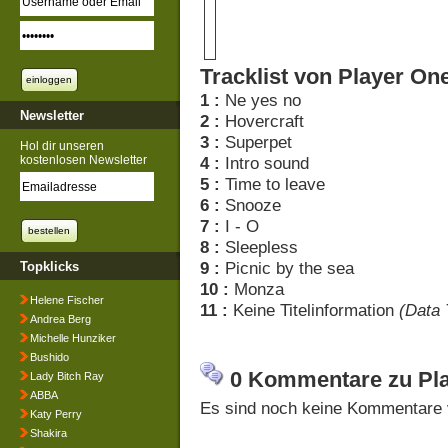
Tracklist von Player On
1 :
Ne yes no
Newsletter
2 :
Hovercraft
3 :
Superpet
Hol dir unseren
kostenlosen Newsletter
4 :
Intro sound
5 :
Time to leave
6 :
Snooze
7 :
I - O
8 :
Sleepless
9 :
Picnic by the sea
Topklicks
10 :
Monza
Helene Fischer
11 :
Keine Titelinformation
(Data 
Andrea Berg
Michelle Hunziker
Bushido
0 Kommentare zu Pl
Lady Bitch Ray
ABBA
Es sind noch keine Kommentare 
Katy Perry
Shakira