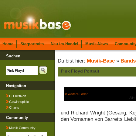
Home
Starportraits
Neu im Handel
Musik-News
Communit
Suchen
Du bist hier:
Musik-Base
»
Bands
Pink Floyd Portrait
Navigation
8 weitere Bilder
CD-Kritiken
Alle
Gewinnspiele
Charts
und Richard Wright (Gesang, Ke
Community
den Vornamen von Barretts Liebl
Musik Community