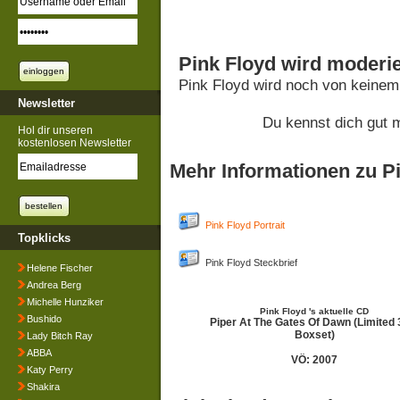
Pink Floyd wird moderie
Pink Floyd wird noch von keinem
Newsletter
Du kennst dich gut 
Hol dir unseren
kostenlosen Newsletter
Mehr Informationen zu P
Pink Floyd Portrait
Topklicks
Pink Floyd Steckbrief
Helene Fischer
Andrea Berg
Michelle Hunziker
Pink Floyd 's aktuelle CD
Bushido
Piper At The Gates Of Dawn (Limited
Boxset)
Lady Bitch Ray
ABBA
VÖ: 2007
Katy Perry
Shakira