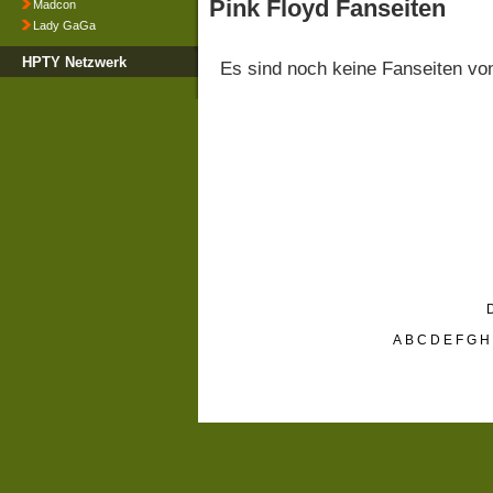
Pink Floyd Fanseiten
Madcon
Lady GaGa
HPTY Netzwerk
Es sind noch keine Fanseiten v
D
A
B
C
D
E
F
G
H