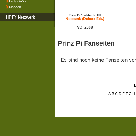
Lady GaGa
Madcon
Prinz Pi 's aktuelle CD
HPTY Netzwerk
Neopunk (Deluxe Edt.)
VÖ: 2008
Prinz Pi Fanseiten
Es sind noch keine Fanseiten v
D
A
B
C
D
E
F
G
H