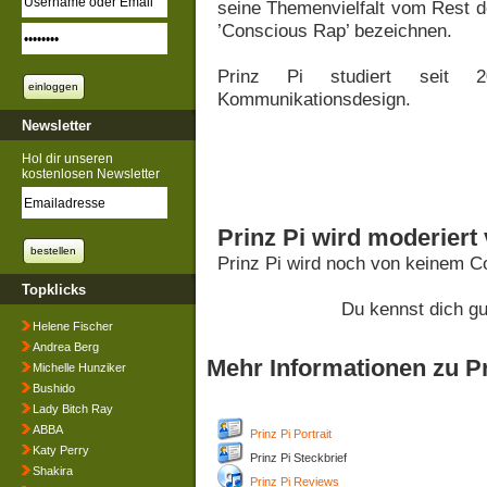
seine Themenvielfalt vom Rest d
’Conscious Rap’ bezeichnen.
Prinz Pi studiert seit
Kommunikationsdesign.
Newsletter
Hol dir unseren
kostenlosen Newsletter
Prinz Pi wird moderiert
Prinz Pi wird noch von keinem C
Topklicks
Du kennst dich gu
Helene Fischer
Andrea Berg
Mehr Informationen zu Pr
Michelle Hunziker
Bushido
Lady Bitch Ray
ABBA
Prinz Pi Portrait
Katy Perry
Prinz Pi Steckbrief
Shakira
Prinz Pi Reviews