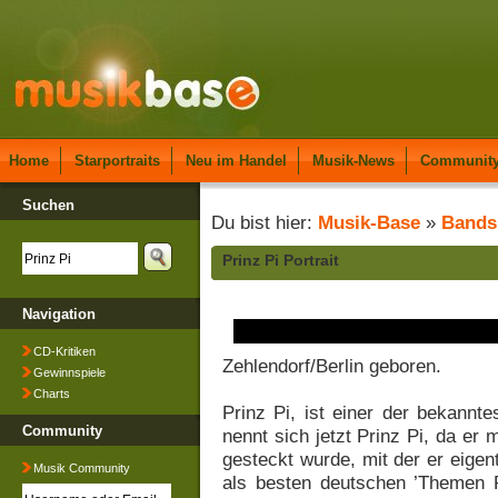
Home
Starportraits
Neu im Handel
Musik-News
Communit
Suchen
Du bist hier:
Musik-Base
»
Bands
Prinz Pi Portrait
Navigation
CD-Kritiken
Zehlendorf/Berlin geboren.
Gewinnspiele
Charts
Prinz Pi, ist einer der bekannt
Community
nennt sich jetzt Prinz Pi, da er
gesteckt wurde, mit der er eigent
Musik Community
als besten deutschen ’Themen R