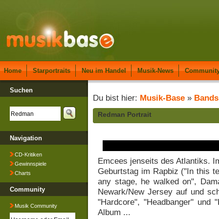
Home
Starportraits
Neu im Handel
Musik-News
Communit
Suchen
Du bist hier:
Musik-Base
»
Bands
Redman Portrait
Navigation
CD-Kritiken
Emcees jenseits des Atlantiks. I
Gewinnspiele
Geburtstag im Rapbiz ("In this 
Charts
any stage, he walked on", Dama
Community
Newark/New Jersey auf und scha
"Hardcore", "Headbanger" und
Musik Community
Album ...