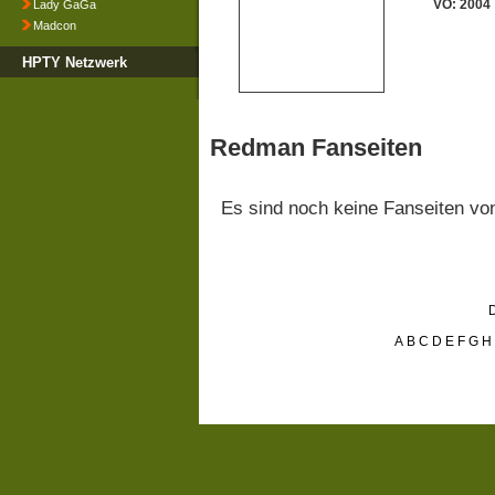
VÖ: 2004
Lady GaGa
Madcon
HPTY Netzwerk
Redman Fanseiten
Es sind noch keine Fanseiten v
D
A
B
C
D
E
F
G
H