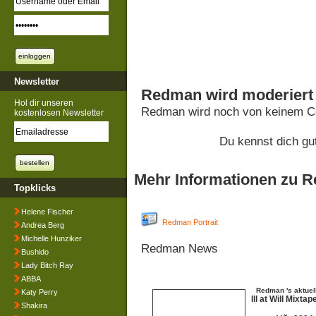
Newsletter
Redman wird moderiert
Hol dir unseren
Redman wird noch von keinem Co
kostenlosen Newsletter
Du kennst dich g
Mehr Informationen zu 
Topklicks
Helene Fischer
Redman Portrait
Andrea Berg
Michelle Hunziker
Redman News
Bushido
Lady Bitch Ray
ABBA
Redman 's aktuel
Katy Perry
Ill at Will Mixtap
Shakira