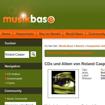
Home
Starportraits
Neu im Handel
Musik-News
Communit
Suchen
Du bist hier:
Musik-Base
»
Bands
»
Interpreten mi
Roland Casper Diskographie
CDs und Alben von Roland Casp
Navigation
Titel
To 
Artist
Rol
CD-Kritiken
Label
Gan
Release
200
Gewinnspiele
Charts
Community
Musik Community