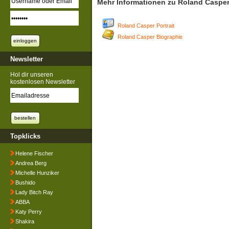
Mehr Informationen zu Roland Caspe
Roland Casper Portrait
Roland Casper Biographie
Newsletter
Hol dir unseren
kostenlosen Newsletter
Topklicks
Helene Fischer
Andrea Berg
Michelle Hunziker
Bushido
Lady Bitch Ray
ABBA
Katy Perry
Shakira