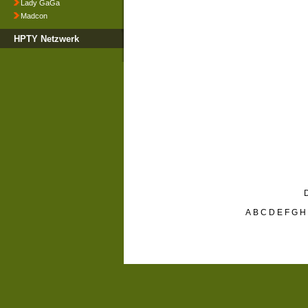
Lady GaGa
Madcon
HPTY Netzwerk
D
A
B
C
D
E
F
G
H