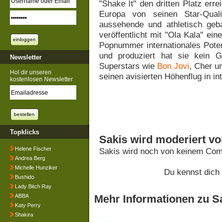
"Shake It" den dritten Platz erre
Europa von seinen Star-Qual
aussehende und athletisch geba
veröffentlicht mit "Ola Kala" ei
Popnummer internationales Poten
und produziert hat sie kein 
Newsletter
Superstars wie
Bon Jovi
, Cher u
Hol dir unseren
seinen avisierten Höhenflug in in
kostenlosen Newsletter
Topklicks
Sakis wird moderiert v
Helene Fischer
Sakis wird noch von keinem Comm
Andrea Berg
Michelle Hunziker
Du kennst dich
Bushido
Lady Bitch Ray
ABBA
Mehr Informationen zu S
Katy Perry
Shakira