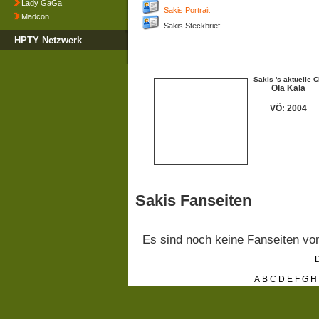
Lady GaGa
Sakis Portrait
Madcon
Sakis Steckbrief
HPTY Netzwerk
Sakis 's aktuelle 
Ola Kala
VÖ: 2004
Sakis Fanseiten
Es sind noch keine Fanseiten v
D
A
B
C
D
E
F
G
H