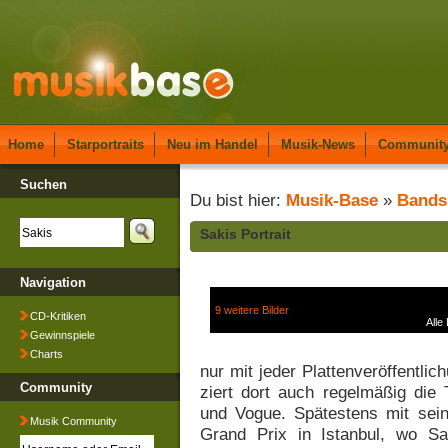
Home
Starportraits
Neu im Handel
Musik-News
Communit
Suchen
Du bist hier:
Musik-Base
»
Bands
Sakis Portrait
Navigation
9 weitere Bilder
CD-Kritiken
Alle
Gewinnspiele
Charts
nur mit jeder Plattenveröffentlic
Community
ziert dort auch regelmäßig die 
und Vogue. Spätestens mit sein
Musik Community
Grand Prix in Istanbul, wo Sa