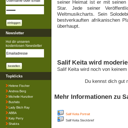
seiner Heimat ist er mit seinen 
Star. Jede seiner Veröffentl
Weltmusikcharts. Sein Solode
bestverkauften afrikanischen P
überhaupt.
Newsletter
Hol dir unseren
kostenlosen Newsletter
Salif Keita wird moderie
Salif Keita wird noch von keinem
Topklicks
Du kennst dich gut 
Helene Fischer
Andrea Berg
Mehr Informationen zu Sa
Michelle Hunziker
Bushido
Lady Bitch Ray
ABBA
Salif Keita Portrait
Katy Perry
Salif Keita Steckbrief
Shakira