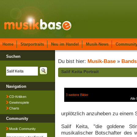
Home
Starportraits
Neu im Handel
Musik-News
Communit
Suchen
Du bist hier:
Musik-Base
»
Bands
Salif Keita Portrait
Navigation
3 weitere Bilder
CD-Kritiken
Alle
Gewinnspiele
Charts
urplötzlich anzuheben zu einem S
Community
Salif Keita, "die goldene St
Musik Community
musikalischer Botschafter des w