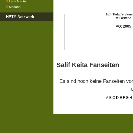
Lady GaGa
Madcon
Salif Keita 's aktu
HPTY Netzwerk
M'Bemba
VÖ: 2005
Salif Keita Fanseiten
Es sind noch keine Fanseiten v
D
A
B
C
D
E
F
G
H