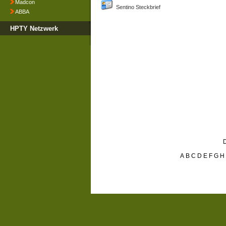
Madcon
Sentino Steckbrief
ABBA
HPTY Netzwerk
D
A
B
C
D
E
F
G
H