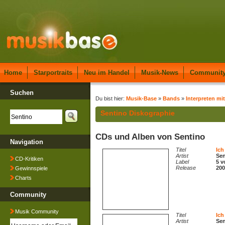
Home
Starportraits
Neu im Handel
Musik-News
Communit
Suchen
Du bist hier:
Musik-Base
»
Bands
»
Interpreten mit
Sentino Diskographie
CDs und Alben von Sentino
Navigation
Titel
Ich
Artist
Sen
CD-Kritiken
Label
5 v
Release
200
Gewinnspiele
Charts
Community
Musik Community
Titel
Ich
Artist
Sen