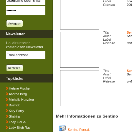
Label
5 v
Release
200
Titel
Sen
Newsletter
Artist
Sen
Label
Hol dir unseren
Release
un
kostenlosen Newsletter
Titel
Sen
Artist
Sen
Label
Topklicks
Release
un
Helene Fischer
Andrea Berg
Michelle Hunziker
Bushido
Katy Perry
Mehr Informationen zu Sentino
Shakira
Lady GaGa
Lady Bitch Ray
Sentino Portrait