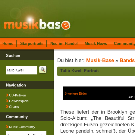
Home
Starportraits
Neu im Handel
Musik-News
Communit
Suchen
Du bist hier:
Musik-Base
»
Bands
Talib Kweli Portrait
Navigation
5 weitere Bilder
CD-Kritiken
Alle
Gewinnspiele
Charts
These liefert der in Brooklyn g
Community
Solo-Album: „The Beautiful St
dreckigen Füßen gezeichneten Kin
Musik Community
Leone pendeln, schmeißt der Üb