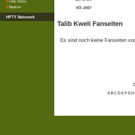
Lady GaGa
Madcon
VÖ: 2007
HPTY Netzwerk
Talib Kweli Fanseiten
Es sind noch keine Fanseiten v
D
A
B
C
D
E
F
G
H