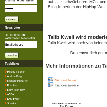
auf alle schwächeren MCs und sc
Bling-Imperium der HipHop-Welt 
Newsletter
Hol dir unseren
Talib Kweli wird moderi
kostenlosen Newsletter
Talib Kweli wird noch von keine
Du kennst dich gut m
Topklicks
Mehr Informationen zu Ta
Helene Fischer
Andrea Berg
Talib Kweli Portrait
Michelle Hunziker
Bushido
Talib Kweli Steckbrief
Lady Bitch Ray
ABBA
Katy Perry
Shakira
Talib Kweli 's aktuelle CD
Ear Drum