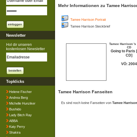
Mehr Informationen zu Tamee Harriso
Tamee Harrison Portrait
Tamee Harrison Steckbrief
Newsletter
Tamee Harrison 's 
Hol dir unseren
CD
kostenlosen Newsletter
Going to Paris 
CD]
VÖ: 2004
Topklicks
Tamee Harrison Fanseiten
Helene Fischer
Andrea Berg
Es sind noch keine Fanseiten von
Tamee Harriso
Michelle Hunziker
Bushido
Lady Bitch Ray
ABBA
Katy Perry
Shakira