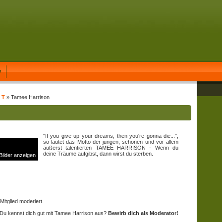
y
 T
» Tamee Harrison
"If you give up your dreams, then you're gonna die...",
so lautet das Motto der jungen, schönen und vor allem
äußerst talentierten TAMEE HARRISON - Wenn du
deine Träume aufgibst, dann wirst du sterben.
 Bilder anzeigen
itglied moderiert.
Du kennst dich gut mit Tamee Harrison aus?
Bewirb dich als Moderator!