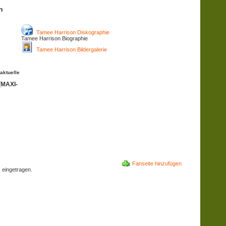
n
Tamee Harrison Diskographie
Tamee Harrison Biographie
Tamee Harrison Bildergalerie
aktuelle
[MAXI-
Fanseite hinzufügen
n
eingetragen.