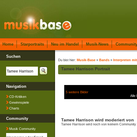
Home
Starportraits
Neu im Handel
Musik-News
Communit
Suchen
Du bist hier:
Musik-Base
»
Bands
»
Interpreten mit
Tamee Harrison Portrait
Navigation
5 weitere Bilder
Alle
CD-Kritiken
Gewinnspiele
Charts
Community
Tamee Harrison wird moderiert von
Tamee Harrison wird noch von keinem Community M
Musik Community