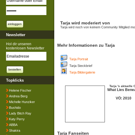
Tarja wird moderiert von
Tarja wird noch von keinem Community Mitglied mod
Newsletter
Hol dir unseren
Mehr Informationen zu Tarja
kostenlosen Newsletter
Tarja Portrait
Tarja Steckbrief
Tarja Bildergalerie
Topklicks
Tarja 's aktuelle 
What Lies Bene
Helene Fischer
Andrea Berg
VÖ: 2010
Michelle Hunziker
Bushido
Lady Bitch Ray
Katy Perry
ABBA
Shakira
Tarja Fanseiten