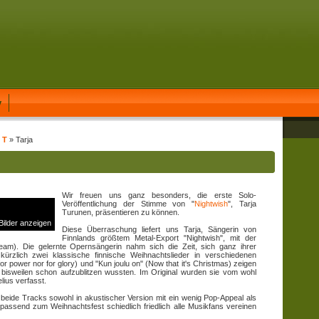
y
 T
» Tarja
Wir freuen uns ganz besonders, die erste Solo-
Veröffentlichung der Stimme von "
Nightwish
", Tarja
Turunen, präsentieren zu können.
 Bilder anzeigen
Diese Überraschung liefert uns Tarja, Sängerin von
Finnlands größtem Metal-Export "Nightwish", mit der
am). Die gelernte Opernsängerin nahm sich die Zeit, sich ganz ihrer
rzlich zwei klassische finnische Weihnachtslieder in verschiedenen
for power nor for glory) und "Kun joulu on" (Now that it's Christmas) zeigen
 bisweilen schon aufzublitzen wussten. Im Original wurden sie vom wohl
lius verfasst.
 beide Tracks sowohl in akustischer Version mit ein wenig Pop-Appeal als
 passend zum Weihnachtsfest schiedlich friedlich alle Musikfans vereinen