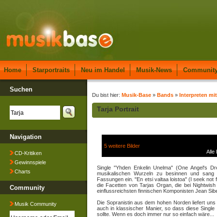
Home
Starportraits
Neu im Handel
Musik-News
Communit
Suchen
Du bist hier:
Musik-Base
»
Bands
»
Interpreten mit
Tarja Portrait
Navigation
5 weitere Bilder
Alle
CD-Kritiken
Gewinnspiele
Single "Yhden Enkelin Unelma" (One Angel's Dre
Charts
musikalischen Wurzeln zu besinnen und sang kü
Fassungen ein. "En etsi valtaa loistoa" (I seek not 
die Facetten von Tarjas Organ, die bei Nightwish
Community
einflussreichsten finnischen Komponisten Jean Sibe
Die Sopranistin aus dem hohen Norden liefert uns
Musik Community
auch in klassischer Manier, so dass diese Single
sollte. Wenn es doch immer nur so einfach wäre...