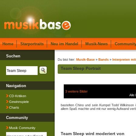
Home
Starportraits
Neu im Handel
Musik-News
Communit
Suchen
Du bist hier:
Musik-Base
»
Bands
»
Interpreten mit
Team Sleep Portrait
Navigation
3 weitere Bilder
Alle
CD-Kritiken
Gewinnspiele
bastelten Chino und sein Kumpel Todd Wilkinson 
Charts
allem Spaß machte und mit nur wenig Aufwand ver
Community
Musik Community
Team Sleep wird moderiert von