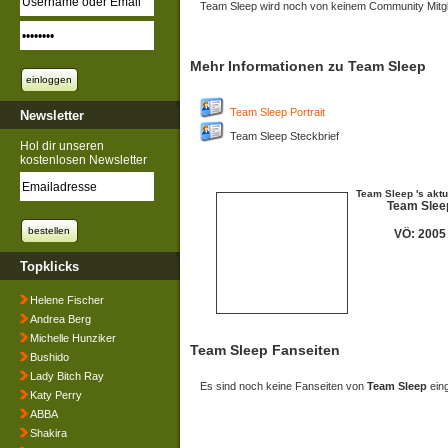
Team Sleep wird noch von keinem Community Mitgli
Mehr Informationen zu Team Sleep
Team Sleep Portrait
Newsletter
Team Sleep Steckbrief
Hol dir unseren
kostenlosen Newsletter
Team Sleep 's aktu
Team Slee
VÖ: 2005
Topklicks
Helene Fischer
Andrea Berg
Michelle Hunziker
Team Sleep Fanseiten
Bushido
Lady Bitch Ray
Es sind noch keine Fanseiten von
Team Sleep
eing
Katy Perry
ABBA
Shakira