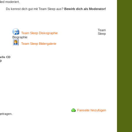
ed moderiert.
Du kennst dich gut mit Team Sleep aus?
Bewirb dich als Moderator!
Team
Team Sleep Diskographie
Sleep
Biographie
Team Sleep Bildergalerie
elle CD
p
Fanseite hinzufügen
etragen.