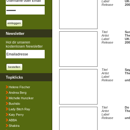
Label
UK
Release
200
Titel
Sus
Newsletter
Artist
Th
Label
UK
Hol dir unseren
Release
200
kostenlosen Newsletter
Titel
Say
Artist
Th
Label
Topklicks
Release
un
Helene Fischer
Andrea Berg
Michelle Hunziker
Bushido
Titel
Do 
Lady Bitch Ray
Artist
Th
Label
Katy Perry
Release
un
ABBA
Shakira