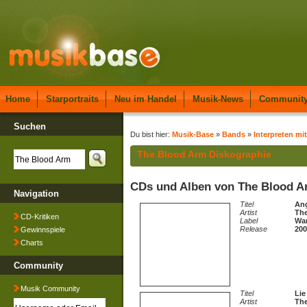
Home
Starportraits
Neu im Handel
Musik-News
Communit
Suchen
Du bist hier:
Musik-Base
»
Bands
»
Interpreten mit
The Blood Arm Diskographie
CDs und Alben von The Blood 
Navigation
Titel
An
Artist
Th
CD-Kritiken
Label
Wa
Release
200
Gewinnspiele
Charts
Community
Musik Community
Titel
Lie
Artist
Th