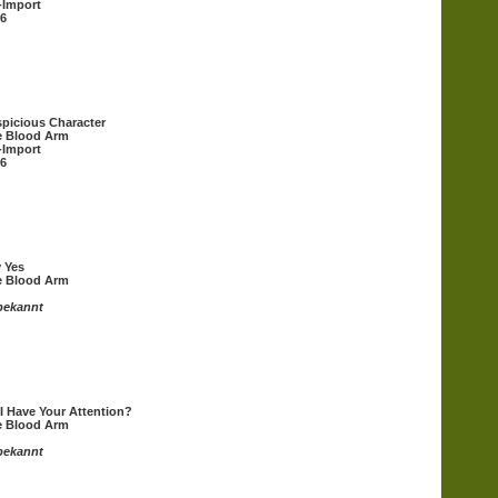
-Import
6
picious Character
e Blood Arm
-Import
6
 Yes
e Blood Arm
bekannt
I Have Your Attention?
e Blood Arm
bekannt