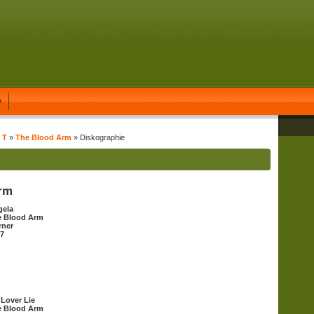
y
 T
»
The Blood Arm
» Diskographie
Arm
gela
e Blood Arm
rner
7
 Lover Lie
e Blood Arm