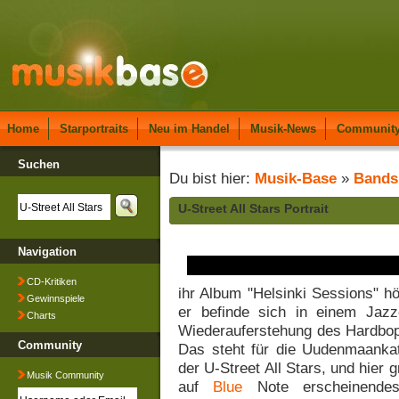
Home
Starportraits
Neu im Handel
Musik-News
Communit
Suchen
Du bist hier:
Musik-Base
»
Bands
U-Street All Stars Portrait
Navigation
CD-Kritiken
ihr Album "Helsinki Sessions" h
Gewinnspiele
er befinde sich in einem Jaz
Charts
Wiederauferstehung des Hardbop! 
Community
Das steht für die Uudenmaankatu
der U-Street All Stars, und hier 
Musik Community
auf
Blue
Note erscheinendes 