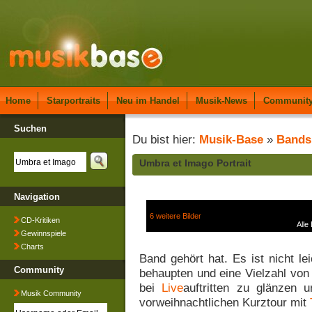
Home
Starportraits
Neu im Handel
Musik-News
Communit
Suchen
Du bist hier:
Musik-Base
»
Bands
Umbra et Imago Portrait
Navigation
6 weitere Bilder
CD-Kritiken
Alle
Gewinnspiele
Charts
Band gehört hat. Es ist nicht le
Community
behaupten und eine Vielzahl von
bei
Live
auftritten zu glänzen 
Musik Community
vorweihnachtlichen Kurztour mit