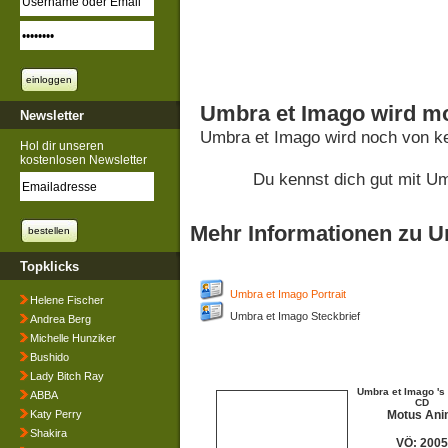
Umbra et Imago wird mo
Newsletter
Umbra et Imago wird noch von k
Hol dir unseren
kostenlosen Newsletter
Du kennst dich gut mit U
Mehr Informationen zu U
Topklicks
Umbra et Imago Portrait
Helene Fischer
Umbra et Imago Steckbrief
Andrea Berg
Michelle Hunziker
Bushido
Lady Bitch Ray
Umbra et Imago 's 
ABBA
CD
Katy Perry
Motus Ani
Shakira
VÖ: 2005