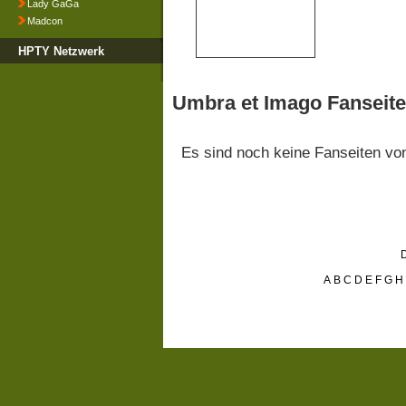
Lady GaGa
Madcon
HPTY Netzwerk
Umbra et Imago Fanseit
Es sind noch keine Fanseiten v
D
A
B
C
D
E
F
G
H