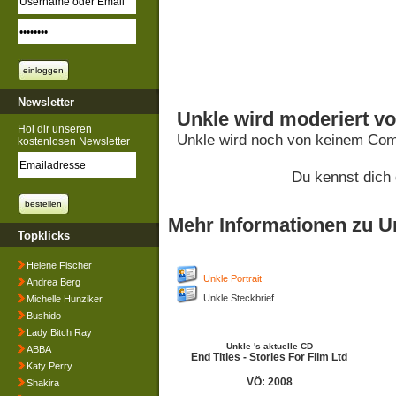
Newsletter
Unkle wird moderiert v
Hol dir unseren
Unkle wird noch von keinem Comm
kostenlosen Newsletter
Du kennst dich
Mehr Informationen zu U
Topklicks
Helene Fischer
Unkle Portrait
Andrea Berg
Unkle Steckbrief
Michelle Hunziker
Bushido
Lady Bitch Ray
Unkle 's aktuelle CD
ABBA
End Titles - Stories For Film Ltd
Katy Perry
VÖ: 2008
Shakira