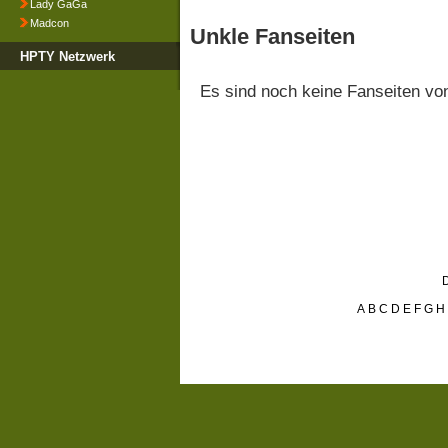
Lady GaGa
Madcon
Unkle Fanseiten
HPTY Netzwerk
Es sind noch keine Fanseiten v
D
A
B
C
D
E
F
G
H