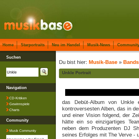
Home
Starportraits
Neu im Handel
Musik-News
Communit
Suchen
Du bist hier:
Musik-Base
»
Bands
Unkle Portrait
Navigation
CD-Kritiken
das Debüt-Album von Unkle er
Gewinnspiele
kontroversesten Alben, das in den
Charts
und einer Vision folgend, der Z
Community
hätte ein so einzigartiges T
neben dem Produzenten DJ Sh
Musik Community
seines Erfolges mit The Verve -