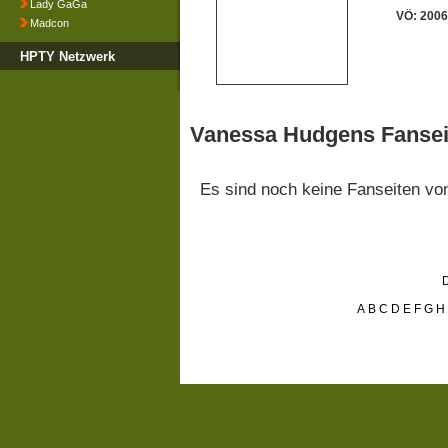
Lady GaGa
VÖ: 2006
Madcon
HPTY Netzwerk
Vanessa Hudgens Fansei
Es sind noch keine Fanseiten v
D
A
B
C
D
E
F
G
H