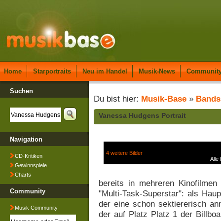
Home
Starportraits
Neu im Handel
Musik-News
Communit
Suchen
Du bist hier:
Musik-Base
»
Bands
Vanessa Hudgens Portrait
Navigation
4 weitere Bilder
CD-Kritiken
Alle
Gewinnspiele
Charts
bereits in mehreren Kinofilmen
Community
"Multi-Task-Superstar": als Haup
der eine schon sektiererisch a
Musik Community
der auf Platz Platz 1 der Billbo