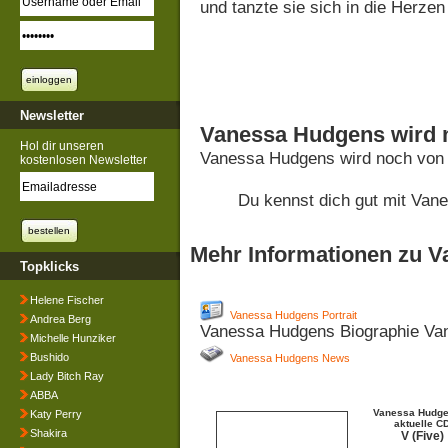
und tanzte sie sich in die Herze
Newsletter
Vanessa Hudgens wird 
Hol dir unseren
Vanessa Hudgens wird noch von 
kostenlosen Newsletter
Du kennst dich gut mit Va
Mehr Informationen zu 
Topklicks
Helene Fischer
Vanessa Hudgens Portrait
Andrea Berg
Vanessa Hudgens Biographie Va
Michelle Hunziker
Bushido
Vanessa Hudgens News
Lady Bitch Ray
ABBA
Vanessa Hudge
Katy Perry
aktuelle C
Shakira
V (Five)