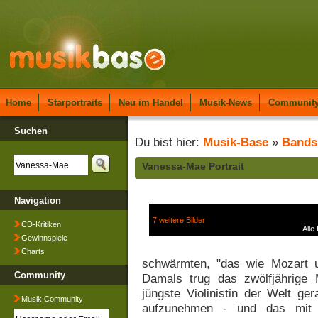
Home
Starportraits
Neu im Handel
Musik-News
Communit
Suchen
Du bist hier:
Musik-Base
»
Bands
Vanessa-Mae Portrait
Navigation
7 weitere Bilder
CD-Kritiken
Alle
Gewinnspiele
Charts
schwärmten, "das wie Mozart u
Community
Damals trug das zwölfjährige
jüngste Violinistin der Welt ger
Musik Community
aufzunehmen - und das mit h