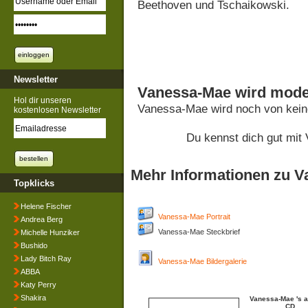
Beethoven und Tschaikowski.
Newsletter
Vanessa-Mae wird moder
Hol dir unseren
Vanessa-Mae wird noch von kein
kostenlosen Newsletter
Du kennst dich gut mi
Mehr Informationen zu 
Topklicks
Helene Fischer
Vanessa-Mae Portrait
Andrea Berg
Vanessa-Mae Steckbrief
Michelle Hunziker
Bushido
Lady Bitch Ray
Vanessa-Mae Bildergalerie
ABBA
Katy Perry
Shakira
Vanessa-Mae 's a
CD