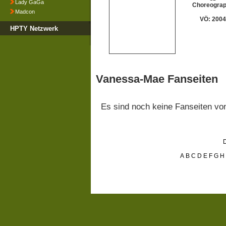
Lady GaGa
Choreogra
Madcon
VÖ: 2004
HPTY Netzwerk
Vanessa-Mae Fanseiten
Es sind noch keine Fanseiten v
D
A
B
C
D
E
F
G
H