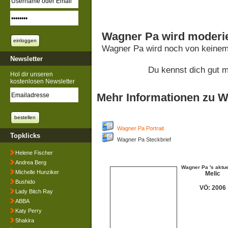
Wagner Pa wird moderie
Wagner Pa wird noch von keinem
Newsletter
Du kennst dich gut 
Hol dir unseren
kostenlosen Newsletter
Mehr Informationen zu 
Wagner Pa Portrait
Topklicks
Wagner Pa Steckbrief
Helene Fischer
Andrea Berg
Wagner Pa 's aktu
Michelle Hunziker
Melic
Bushido
VÖ: 2006
Lady Bitch Ray
ABBA
Katy Perry
Shakira