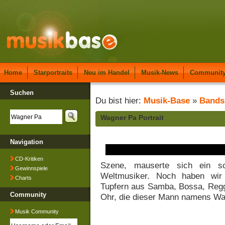
Home
Starportraits
Neu im Handel
Musik-News
Communit
Suchen
Du bist hier:
Musik-Base
»
Bands
Wagner Pa Portrait
Navigation
CD-Kritiken
Szene, mauserte sich ein sc
Gewinnspiele
Weltmusiker. Noch haben wir 
Charts
Tupfern aus Samba, Bossa, Regg
Community
Ohr, die dieser Mann namens Wa
Musik Community