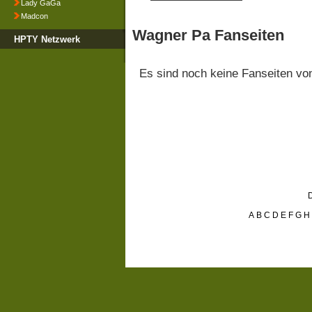
Lady GaGa
Madcon
Wagner Pa Fanseiten
HPTY Netzwerk
Es sind noch keine Fanseiten v
D
A
B
C
D
E
F
G
H