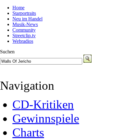
Home
Starportraits
Neu im Handel
Musik-News
Community
Streetclip.tv
Webradios
Suchen
Navigation
CD-Kritiken
Gewinnspiele
Charts