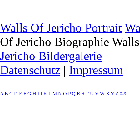
Walls Of Jericho Portrait
Wa
Of Jericho Biographie
Walls
Jericho Bildergalerie
Datenschutz
|
Impressum
A
B
C
D
E
F
G
H
I
J
K
L
M
N
O
P
Q
R
S
T
U
V
W
X
Y
Z
0-9