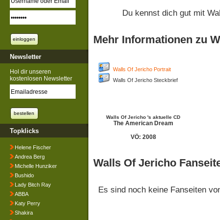
Du kennst dich gut mit Wa
Mehr Informationen zu Wa
Newsletter
Walls Of Jericho Portrait
Hol dir unseren
kostenlosen Newsletter
Walls Of Jericho Steckbrief
Walls Of Jericho 's aktuelle CD
The American Dream
Topklicks
VÖ: 2008
Helene Fischer
Andrea Berg
Walls Of Jericho Fanseit
Michelle Hunziker
Bushido
Lady Bitch Ray
Es sind noch keine Fanseiten v
ABBA
Katy Perry
Shakira