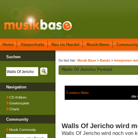
Home
Starportraits
Neu im Handel
Musik-News
Communit
Suchen
Du bist hier:
Musik-Base
»
Bands
»
Interpreten mi
Walls Of Jericho Portrait
Navigation
5 weitere Bilder
Alle
CD-Kritiken
Gewinnspiele
Charts
Community
Walls Of Jericho wird m
Musik Community
Walls Of Jericho wird noch von 