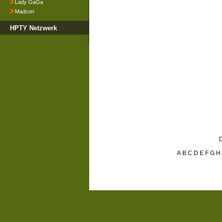
Lady GaGa
Madcon
HPTY Netzwerk
D
A
B
C
D
E
F
G
H