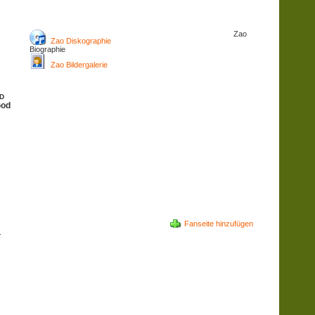
Zao
Zao Diskographie
Biographie
Zao Bildergalerie
CD
God
Fanseite hinzufügen
.