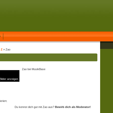
y
 Z
» Zao
Zao bei MusikBase
 Bilder anzeigen
riert.
Du kennst dich gut mit Zao aus?
Bewirb dich als Moderator!