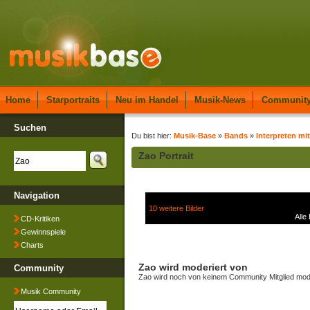
Home
Starportraits
Neu im Handel
Musik-News
Communit
Suchen
Du bist hier:
Musik-Base
»
Bands
»
Interpreten mit
Zao Portrait
Navigation
10 weitere Bilder
Alle
CD-Kritiken
Gewinnspiele
Charts
Zao wird moderiert von
Community
Zao wird noch von keinem Community Mitglied mode
Musik Community