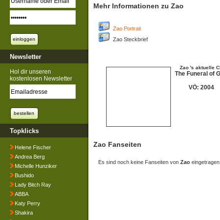
Mehr Informationen zu Zao
Zao Portrait
Zao Steckbrief
Newsletter
Zao 's aktuelle 
Hol dir unseren
The Funeral of 
kostenlosen Newsletter
VÖ: 2004
Topklicks
Zao Fanseiten
Helene Fischer
Andrea Berg
Es sind noch keine Fanseiten von
Zao
eingetragen
Michelle Hunziker
Bushido
Lady Bitch Ray
ABBA
Katy Perry
Shakira