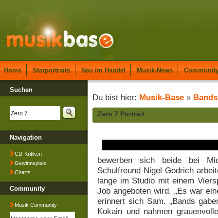
Home
Starportraits
Neu im Handel
Musik-News
Communit
Suchen
Du bist hier:
Musik-Base
»
Bands
Zero 7 Portrait
Navigation
CD-Kritiken
bewerben sich beide bei Mi
Gewinnspiele
Schulfreund Nigel Godrich arbei
Charts
lange im Studio mit einem Viers
Community
Job angeboten wird. „Es war eine
erinnert sich Sam. „Bands gabe
Musik Community
Kokain und nahmen grauenvolle 