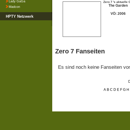
Lady GaGa
Zero 7 's aktuelle 
The Garden
Madcon
VÖ: 2006
HPTY Netzwerk
Zero 7 Fanseiten
Es sind noch keine Fanseiten v
D
A
B
C
D
E
F
G
H