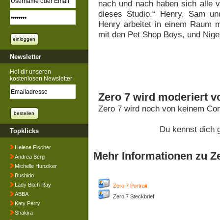
nach und nach haben sich alle v
dieses Studio.“ Henry, Sam un
Henry arbeitet in einem Raum m
mit den Pet Shop Boys, und Nigel
Newsletter
Hol dir unseren
kostenlosen Newsletter
Zero 7 wird moderiert v
Zero 7 wird noch von keinem Com
Du kennst dich 
Topklicks
Helene Fischer
Mehr Informationen zu Z
Andrea Berg
Michelle Hunziker
Bushido
Lady Bitch Ray
Zero 7 Portrait
ABBA
Zero 7 Steckbrief
Katy Perry
Shakira