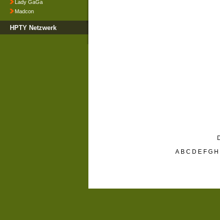
Lady GaGa
Madcon
HPTY Netzwerk
D
A
B
C
D
E
F
G
H