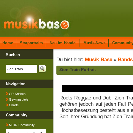
Home
Starportraits
Neu im Handel
Musik-News
Communit
Suchen
Du bist hier:
Musik-Base
»
Bands
Zion Train Portrait
Navigation
CD-Kritiken
Roots Reggae und Dub. Zion Trai
Gewinnspiele
gehören jedoch auf jeden Fall P
Charts
Höchstbesetzung besteht aus sie
Community
Seit ihrer Gründung hat Zion Trai
Musik Community