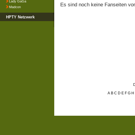
Lady GaGa
Es sind noch keine Fanseiten v
Madcon
HPTY Netzwerk
D
A
B
C
D
E
F
G
H