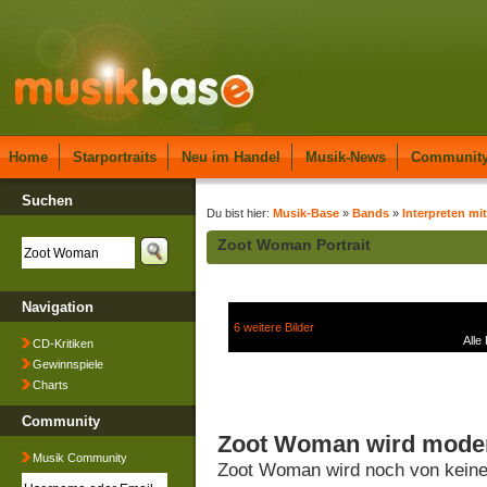
Home
Starportraits
Neu im Handel
Musik-News
Communit
Suchen
Du bist hier:
Musik-Base
»
Bands
»
Interpreten mit
Zoot Woman Portrait
Navigation
6 weitere Bilder
Alle
CD-Kritiken
Gewinnspiele
Charts
Community
Zoot Woman wird moder
Musik Community
Zoot Woman wird noch von keine