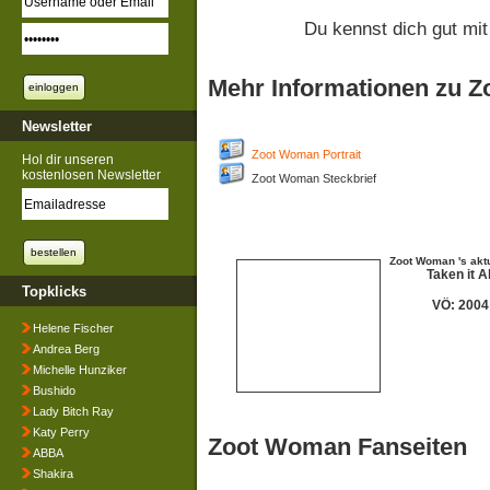
Du kennst dich gut m
Mehr Informationen zu 
Newsletter
Zoot Woman Portrait
Hol dir unseren
kostenlosen Newsletter
Zoot Woman Steckbrief
Zoot Woman 's akt
Taken it Al
Topklicks
VÖ: 2004
Helene Fischer
Andrea Berg
Michelle Hunziker
Bushido
Lady Bitch Ray
Katy Perry
Zoot Woman Fanseiten
ABBA
Shakira