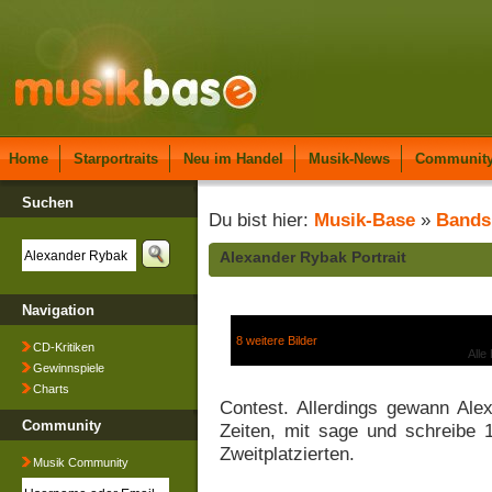
Home
Starportraits
Neu im Handel
Musik-News
Communit
Suchen
Du bist hier:
Musik-Base
»
Bands
Alexander Rybak Portrait
Navigation
8 weitere Bilder
CD-Kritiken
Alle
Gewinnspiele
Charts
Contest. Allerdings gewann Ale
Community
Zeiten, mit sage und schreibe 
Zweitplatzierten.
Musik Community