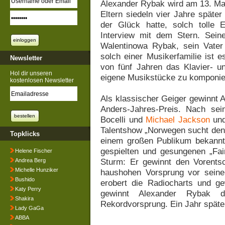
Alexander Rybak wird am 13. Ma
Eltern siedeln vier Jahre späte
der Glück hatte, solch tolle 
Interview mit dem Stern. Seine
Walentinowa Rybak, sein Vater 
solch einer Musikerfamilie ist 
Newsletter
von fünf Jahren das Klavier- un
Hol dir unseren
eigene Musikstücke zu komponie
kostenlosen Newsletter
Als klassischer Geiger gewinnt 
Anders-Jahres-Preis. Nach sei
Bocelli und
Michael Jackson
und
Talentshow „Norwegen sucht den 
Topklicks
einem großen Publikum bekannt.
gespielten und gesungenen „Fai
Helene Fischer
Sturm: Er gewinnt den Vorents
Andrea Berg
Michelle Hunziker
haushohen Vorsprung vor seine
Bushido
erobert die Radiocharts und ge
Katy Perry
gewinnt Alexander Rybak 
Shakira
Rekordvorsprung. Ein Jahr späte
Lady GaGa
ABBA