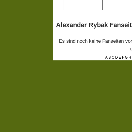
Alexander Rybak Fansei
Es sind noch keine Fanseiten v
D
A
B
C
D
E
F
G
H