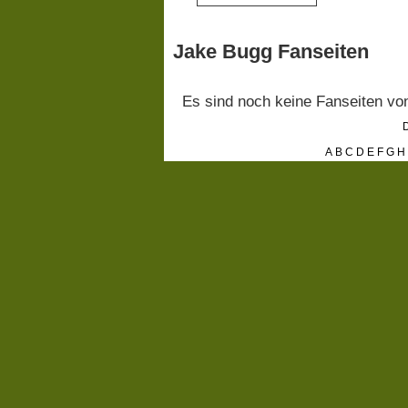
Jake Bugg Fanseiten
Es sind noch keine Fanseiten v
D
A
B
C
D
E
F
G
H