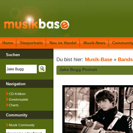
Home
Starportraits
Neu im Handel
Musik-News
Communit
Suchen
Du bist hier:
Musik-Base
»
Bands
Jake Bugg Portrait
Navigation
CD-Kritiken
Gewinnspiele
Charts
Community
Musik Community