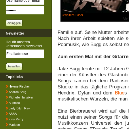
3 weitere Bilder
Alle
Familie auf. Seine Mutter arbeite
Newsletter
Nach ihrer Arbeit spielten sie 
Hol dir unseren
Popmusik, wie Bugg es selbst ne
kostenlosen Newsletter
Zum ersten Mal mit der Gitarre
Jake Bugg lernte mit 12 Jahren Git
einer der Künstler des Glastonbu
Topklicks
Songs kamen bei dem Radiosend
Stücke in das tägliche Program
Helene Fischer
Hendrix, Dylan und dem
Blue
s 
Andrea Berg
Michelle Hunziker
musikalischen Wurzeln, die man 
Bushido
Lady Bitch Ray
Eine Bierbrauerei wird auf di
ABBA
nutzt einen seiner Songs für d
Katy Perry
Musikkonzern Universal den ju
Madcon