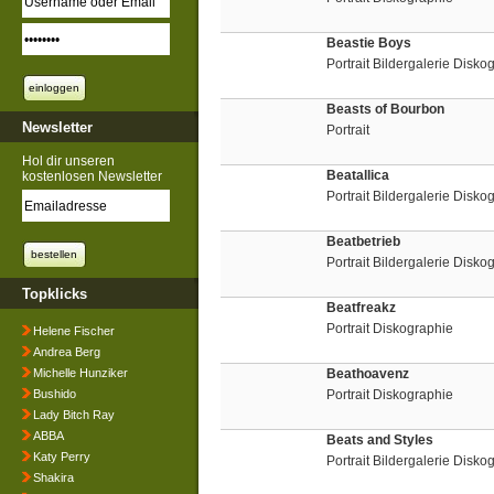
Beastie Boys
Portrait Bildergalerie Disk
Beasts of Bourbon
Newsletter
Portrait
Hol dir unseren
Beatallica
kostenlosen Newsletter
Portrait Bildergalerie Disk
Beatbetrieb
Portrait Bildergalerie Disko
Topklicks
Beatfreakz
Portrait Diskographie
Helene Fischer
Andrea Berg
Michelle Hunziker
Beathoavenz
Bushido
Portrait Diskographie
Lady Bitch Ray
ABBA
Beats and Styles
Katy Perry
Portrait Bildergalerie Disko
Shakira