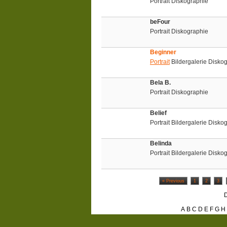
Portrait Diskographie
beFour
Portrait Diskographie
Beginner
Portrait
Bildergalerie Disko
Bela B.
Portrait Diskographie
Belief
Portrait Bildergalerie Disko
Belinda
Portrait Bildergalerie Disko
« Previous
1
2
3
D
A
B
C
D
E
F
G
H