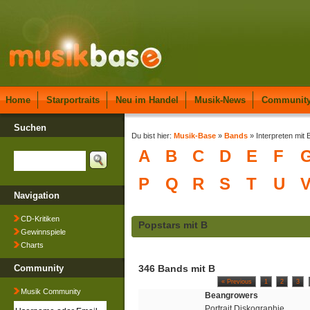
Home
Starportraits
Neu im Handel
Musik-News
Communit
Suchen
Du bist hier:
Musik-Base
»
Bands
» Interpreten mit 
A
B
C
D
E
F
P
Q
R
S
T
U
Navigation
CD-Kritiken
Popstars mit B
Gewinnspiele
Charts
Community
346 Bands mit B
« Previous
1
2
3
Musik Community
Beangrowers
Portrait Diskographie