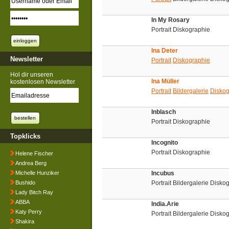
In My Rosary
Portrait Diskographie
Ina Deter
Newsletter
Portrait
Diskographie
Hol dir unseren
Ina Müller
kostenlosen Newsletter
Portrait
Bildergalerie
Diskog
Inblasch
Portrait Diskographie
Topklicks
Incognito
Portrait Diskographie
Helene Fischer
Andrea Berg
Michelle Hunziker
Incubus
Bushido
Portrait Bildergalerie Disk
Lady Bitch Ray
ABBA
India.Arie
Katy Perry
Portrait Bildergalerie Disko
Shakira