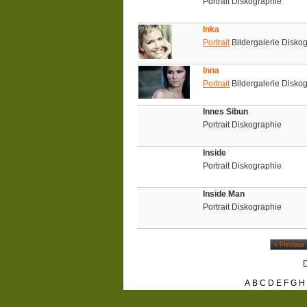
Portrait Diskographie
Inka
Portrait
Bildergalerie Disko
Inna
Portrait
Bildergalerie Disko
Innes Sibun
Portrait Diskographie
Inside
Portrait Diskographie
Inside Man
Portrait Diskographie
« Previous
D
A
B
C
D
E
F
G
H