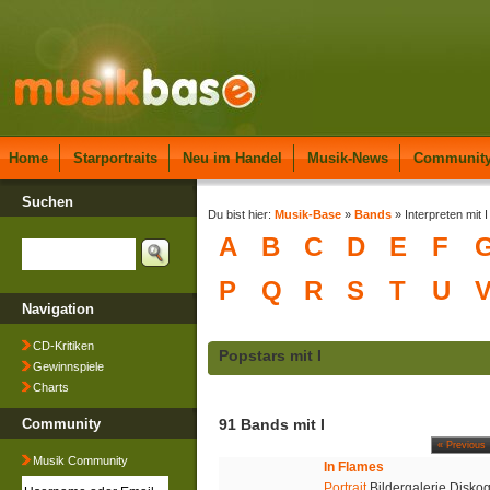
Home
Starportraits
Neu im Handel
Musik-News
Communit
Suchen
Du bist hier:
Musik-Base
»
Bands
» Interpreten mit I
A
B
C
D
E
F
P
Q
R
S
T
U
Navigation
CD-Kritiken
Popstars mit I
Gewinnspiele
Charts
Community
91 Bands mit I
« Previous
Musik Community
In Flames
Portrait
Bildergalerie Disko