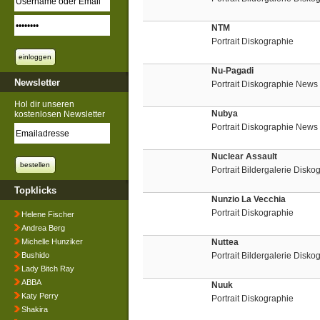
NTM
Portrait Diskographie
Nu-Pagadi
Newsletter
Portrait Diskographie News
Hol dir unseren
Nubya
kostenlosen Newsletter
Portrait Diskographie News
Nuclear Assault
Portrait Bildergalerie Disko
Topklicks
Nunzio La Vecchia
Portrait Diskographie
Helene Fischer
Andrea Berg
Michelle Hunziker
Nuttea
Bushido
Portrait Bildergalerie Disko
Lady Bitch Ray
ABBA
Nuuk
Katy Perry
Portrait Diskographie
Shakira