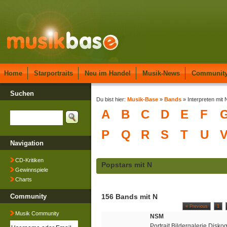
Home
Starportraits
Neu im Handel
Musik-News
Communit
Suchen
Du bist hier:
Musik-Base
»
Bands
» Interpreten mit 
A
B
C
D
E
F
P
Q
R
S
T
U
Navigation
CD-Kritiken
Popstars mit N
Gewinnspiele
Charts
Community
156 Bands mit N
« Previous
1
Musik Community
NSM
Portrait Bildergalerie Disko