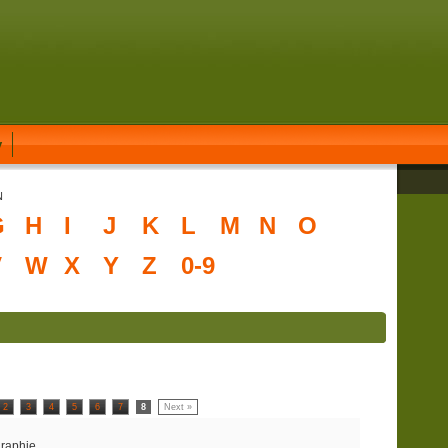
y
N
G
H
I
J
K
L
M
N
O
V
W
X
Y
Z
0-9
2
3
4
5
6
7
8
Next »
graphie