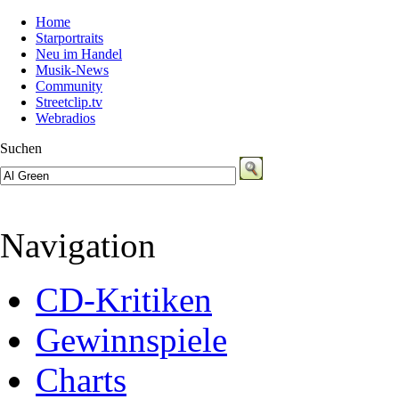
Home
Starportraits
Neu im Handel
Musik-News
Community
Streetclip.tv
Webradios
Suchen
Navigation
CD-Kritiken
Gewinnspiele
Charts