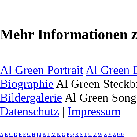
Mehr Informationen z
Al Green Portrait
Al Green 
Biographie
Al Green Steckb
Bildergalerie
Al Green Song
Datenschutz
|
Impressum
A
B
C
D
E
F
G
H
I
J
K
L
M
N
O
P
Q
R
S
T
U
V
W
X
Y
Z
0-9