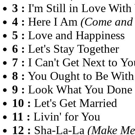
3 :
I'm Still in Love With
4 :
Here I Am
(Come and
5 :
Love and Happiness
6 :
Let's Stay Together
7 :
I Can't Get Next to Yo
8 :
You Ought to Be Wit
9 :
Look What You Done 
10 :
Let's Get Married
11 :
Livin' for You
12 :
Sha-La-La
(Make Me