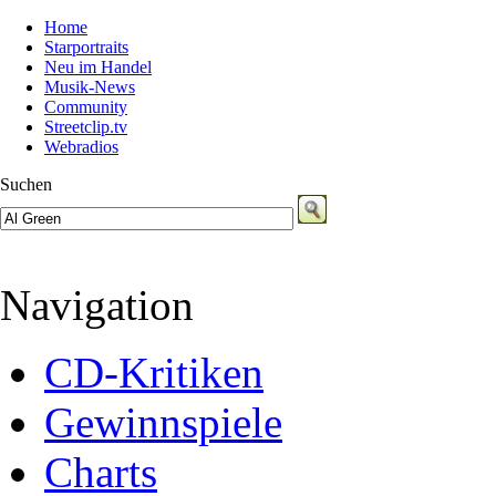
Home
Starportraits
Neu im Handel
Musik-News
Community
Streetclip.tv
Webradios
Suchen
Navigation
CD-Kritiken
Gewinnspiele
Charts