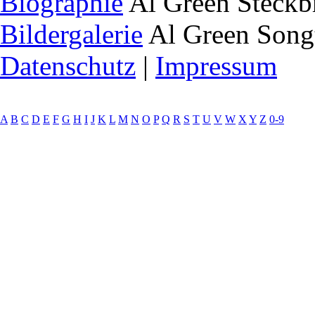
Biographie
Al Green Steckb
Bildergalerie
Al Green Song
Datenschutz
|
Impressum
A
B
C
D
E
F
G
H
I
J
K
L
M
N
O
P
Q
R
S
T
U
V
W
X
Y
Z
0-9