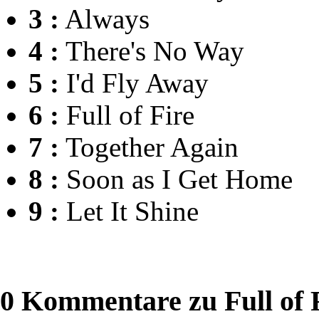
3 :
Always
4 :
There's No Way
5 :
I'd Fly Away
6 :
Full of Fire
7 :
Together Again
8 :
Soon as I Get Home
9 :
Let It Shine
0 Kommentare zu Full of 