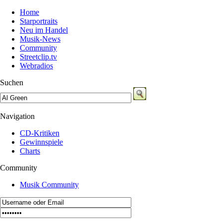
Home
Starportraits
Neu im Handel
Musik-News
Community
Streetclip.tv
Webradios
Suchen
Navigation
CD-Kritiken
Gewinnspiele
Charts
Community
Musik Community