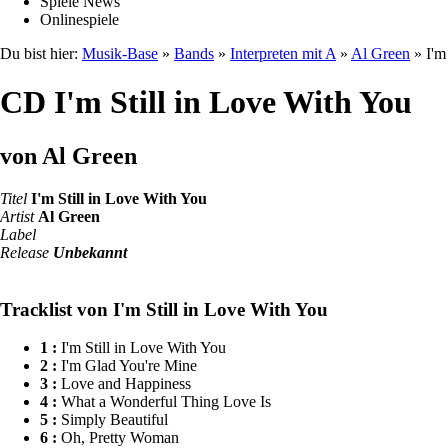
Spiele News
Onlinespiele
Du bist hier:
Musik-Base
»
Bands
»
Interpreten mit A
»
Al Green
» I'm
CD I'm Still in Love With You
von Al Green
Titel
I'm Still in Love With You
Artist
Al Green
Label
Release
Unbekannt
Tracklist von I'm Still in Love With You
1 :
I'm Still in Love With You
2 :
I'm Glad You're Mine
3 :
Love and Happiness
4 :
What a Wonderful Thing Love Is
5 :
Simply Beautiful
6 :
Oh, Pretty Woman