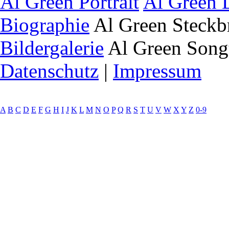
Al Green Portrait
Al Green 
Biographie
Al Green Steckb
Bildergalerie
Al Green Song
Datenschutz
|
Impressum
A
B
C
D
E
F
G
H
I
J
K
L
M
N
O
P
Q
R
S
T
U
V
W
X
Y
Z
0-9