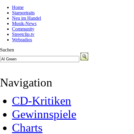
Home
Starportraits
Neu im Handel
Musik-News
Community
Streetclip.tv
Webradios
Suchen
Navigation
CD-Kritiken
Gewinnspiele
Charts