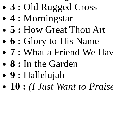
3 :
Old Rugged Cross
4 :
Morningstar
5 :
How Great Thou Art
6 :
Glory to His Name
7 :
What a Friend We Have
8 :
In the Garden
9 :
Hallelujah
10 :
(I Just Want to Prais