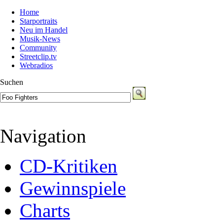
Home
Starportraits
Neu im Handel
Musik-News
Community
Streetclip.tv
Webradios
Suchen
Navigation
CD-Kritiken
Gewinnspiele
Charts