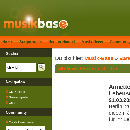
Home
Starportraits
Neu im Handel
Musik-News
Communit
Suchen
Du bist hier:
Musik-Base
»
Ban
Alle Musik News von Ich + Ich
Navigation
Annette
CD-Kritiken
Lebens
Gewinnspiele
21.03.20
Charts
Berlin, 
diesem J
Community
für ihr 
Musik Community