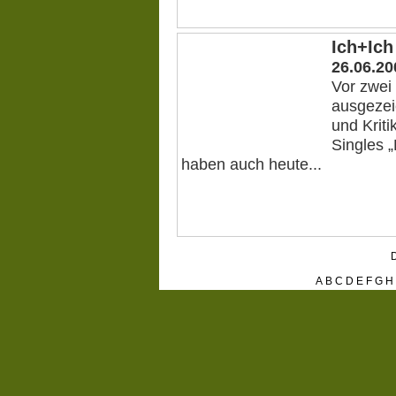
Ich+Ich
26.06.20
Vor zwei
ausgezei
und Kriti
Singles 
haben auch heute...
D
A
B
C
D
E
F
G
H