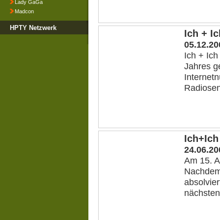
Lady GaGa
Madcon
HPTY Netzwerk
Ich + I
05.12.20
Ich + Ich
Jahres g
Internet
Radiosen
Ich+Ich
24.06.20
Am 15. Au
Nachdem 
absolvier
nächsten 