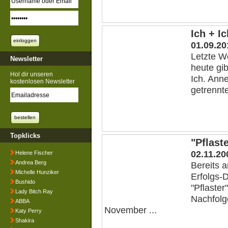
Ich + I
01.09.20
Letzte W
Newsletter
heute gi
Hol dir unseren
Ich. Ann
kostenlosen Newsletter
getrennte
Topklicks
"Pflast
02.11.20
Helene Fischer
Andrea Berg
Bereits 
Michelle Hunziker
Erfolgs-
Bushido
"Pflaster
Lady Bitch Ray
Nachfolg
ABBA
November ...
Katy Perry
Shakira