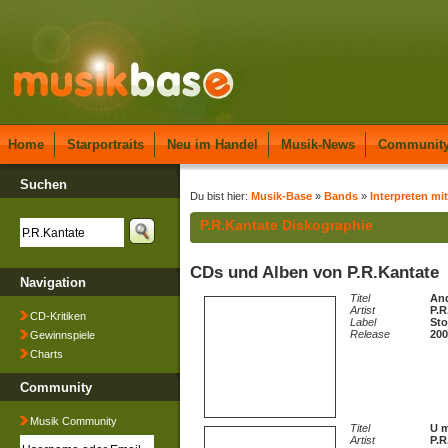
Home
Starportraits
Neu im Handel
Musik-News
Communit
Suchen
Du bist hier:
Musik-Base
»
Bands
»
Interpreten mit
P.R.Kantate Diskographie
CDs und Alben von P.R.Kantate
Navigation
Titel
And
Artist
P.R
CD-Kritiken
Label
Sto
Release
200
Gewinnspiele
Charts
Community
Musik Community
Titel
U m
Artist
P.R