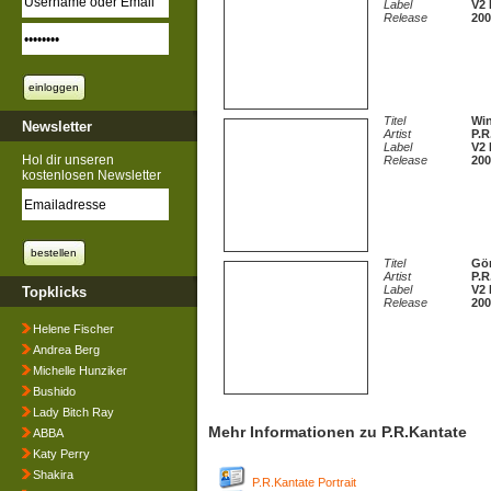
Label
V2 
Release
200
Titel
Win
Newsletter
Artist
P.R
Label
V2 
Hol dir unseren
Release
200
kostenlosen Newsletter
Titel
Gör
Artist
P.R
Label
V2 
Topklicks
Release
200
Helene Fischer
Andrea Berg
Michelle Hunziker
Bushido
Lady Bitch Ray
Mehr Informationen zu P.R.Kantate
ABBA
Katy Perry
Shakira
P.R.Kantate Portrait