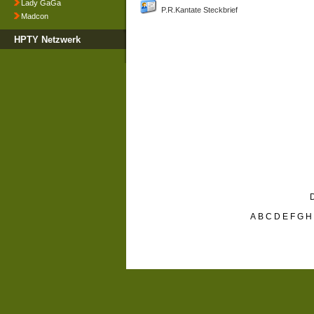
Lady GaGa
P.R.Kantate Steckbrief
Madcon
HPTY Netzwerk
D
A
B
C
D
E
F
G
H