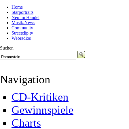
Home
Starportraits
Neu im Handel
Musik-News
Community
Streetclip.tv
Webradios
Suchen
Navigation
CD-Kritiken
Gewinnspiele
Charts