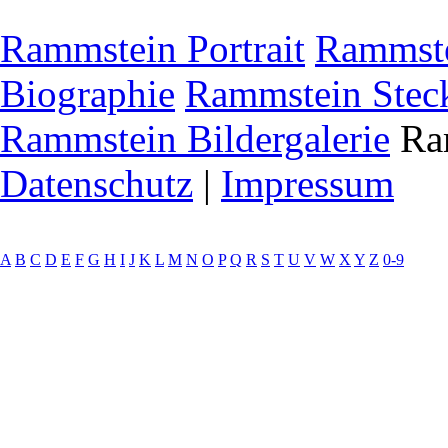
Rammstein Portrait
Rammste
Biographie
Rammstein Steck
Rammstein Bildergalerie
Ram
Datenschutz
|
Impressum
A
B
C
D
E
F
G
H
I
J
K
L
M
N
O
P
Q
R
S
T
U
V
W
X
Y
Z
0-9