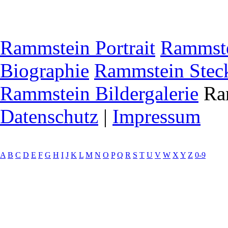
Rammstein Portrait
Rammste
Biographie
Rammstein Steck
Rammstein Bildergalerie
Ram
Datenschutz
|
Impressum
A
B
C
D
E
F
G
H
I
J
K
L
M
N
O
P
Q
R
S
T
U
V
W
X
Y
Z
0-9