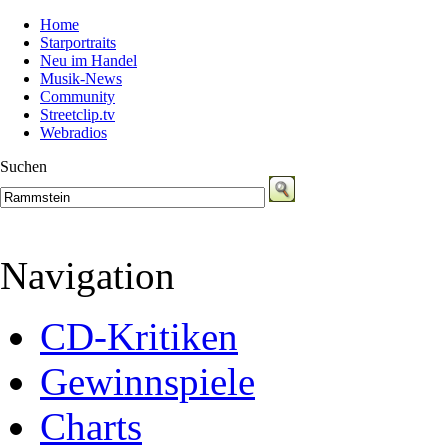
Home
Starportraits
Neu im Handel
Musik-News
Community
Streetclip.tv
Webradios
Suchen
Navigation
CD-Kritiken
Gewinnspiele
Charts