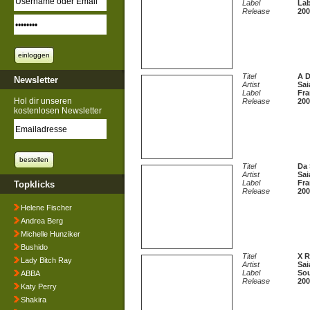
Label
Lab
Release
200
Titel
A 
Newsletter
Artist
Sai
Label
Fra
Hol dir unseren
Release
200
kostenlosen Newsletter
Titel
Da 
Artist
Sai
Label
Fra
Topklicks
Release
200
Helene Fischer
Andrea Berg
Michelle Hunziker
Bushido
Titel
X R
Lady Bitch Ray
Artist
Sai
Label
Sou
ABBA
Release
200
Katy Perry
Shakira