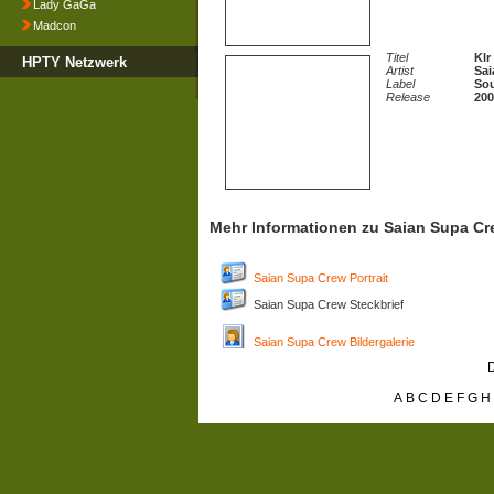
Lady GaGa
Madcon
Titel
Klr
HPTY Netzwerk
Artist
Sai
Label
Sou
Release
200
Mehr Informationen zu Saian Supa C
Saian Supa Crew Portrait
Saian Supa Crew Steckbrief
Saian Supa Crew Bildergalerie
D
A
B
C
D
E
F
G
H