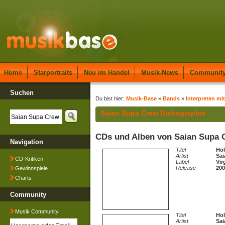
Home
Starportraits
Neu im Handel
Musik-News
Communit
Suchen
Du bist hier:
Musik-Base
»
Bands
»
Interpreten mit
Saian Supa Crew Diskographie
CDs und Alben von Saian Supa 
Navigation
Titel
Hol
Artist
Sai
CD-Kritiken
Label
Vir
Release
200
Gewinnspiele
Charts
Community
Musik Community
Titel
Ho
Artist
Sai