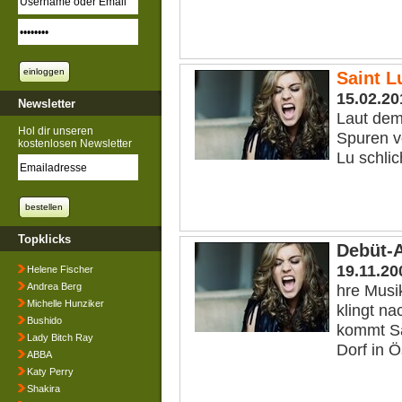
Saint L
15.02.20
Newsletter
Laut dem
Hol dir unseren
Spuren v
kostenlosen Newsletter
Lu schlic
Topklicks
Debüt-
19.11.20
Helene Fischer
Andrea Berg
hre Musik
Michelle Hunziker
klingt n
Bushido
kommt Sa
Lady Bitch Ray
Dorf in Ös
ABBA
Katy Perry
Shakira