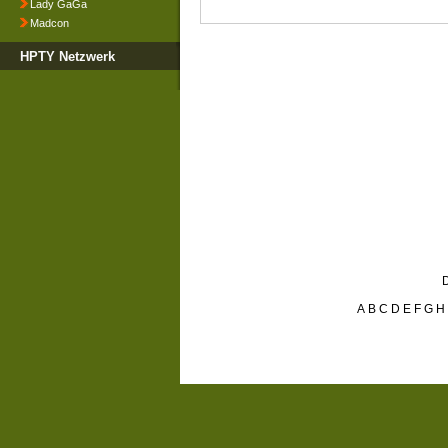
Lady GaGa
Madcon
HPTY Netzwerk
D
A
B
C
D
E
F
G
H