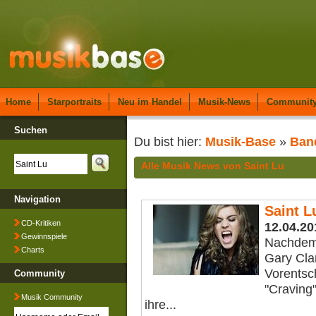
Home
Starportraits
Neu im Handel
Musik-News
Communit
Suchen
Du bist hier:
Musik-Base
»
Ban
Alle Musik News von Saint Lu
Navigation
Saint L
CD-Kritiken
12.04.20
Gewinnspiele
Nachdem 
Charts
Gary Cla
Vorentsc
Community
"Craving
Musik Community
ihre...