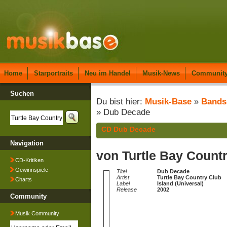
Home
Starportraits
Neu im Handel
Musik-News
Communit
Suchen
Du bist hier:
Musik-Base
»
Bands
» Dub Decade
CD Dub Decade
Navigation
von Turtle Bay Count
CD-Kritiken
Gewinnspiele
Titel
Dub Decade
Artist
Turtle Bay Country Club
Charts
Label
Island (Universal)
Release
2002
Community
Musik Community