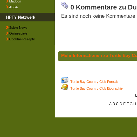
Madcon
0 Kommentare zu Du
ABBA
Es sind noch keine Kommentare 
HPTY Netzwerk
Spiele News
Onlinespiele
Cocktail-Rezepte
Mehr Informationen zu Turtle Bay C
Turtle Bay Country Club Portrait
Turtle Bay Country Club Biographie
D
A
B
C
D
E
F
G
H