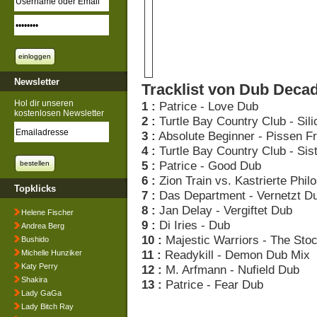
Newsletter
Tracklist von Dub Deca
Hol dir unseren
1 :
Patrice - Love Dub
kostenlosen Newsletter
2 :
Turtle Bay Country Club - Sil
3 :
Absolute Beginner - Pissen F
4 :
Turtle Bay Country Club - Si
5 :
Patrice - Good Dub
6 :
Zion Train vs. Kastrierte Phi
Topklicks
7 :
Das Department - Vernetzt D
8 :
Jan Delay - Vergiftet Dub
Helene Fischer
9 :
Di Iries - Dub
Andrea Berg
10 :
Majestic Warriors - The Sto
Bushido
11 :
Readykill - Demon Dub Mix
Michelle Hunziker
Katy Perry
12 :
M. Arfmann - Nufield Dub
Shakira
13 :
Patrice - Fear Dub
Lady GaGa
Lady Bitch Ray