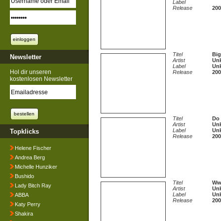
Label
Release
200
Titel
Big
Newsletter
Artist
Unk
Label
Unk
Hol dir unseren
Release
200
kostenlosen Newsletter
Titel
Do 
Artist
Unk
Label
Unk
Topklicks
Release
200
Helene Fischer
Andrea Berg
Michelle Hunziker
Bushido
Titel
Wwi
Lady Bitch Ray
Artist
Unk
Label
Unk
ABBA
Release
200
Katy Perry
Shakira