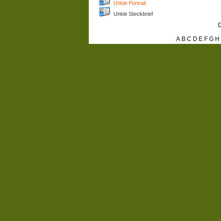
Unkle Portrait
Unkle Steckbrief
D
A
B
C
D
E
F
G
H