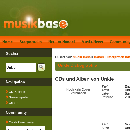
Home
Starportraits
Neu im Handel
Musik-News
Communit
Suchen
Du bist hier:
Musik-Base
»
Bands
»
Interpreten mi
Unkle Diskographie
CDs und Alben von Unkle
Navigation
Titel
End
Noch kein Cover
Artist
Unk
CD-Kritiken
vorhanden
Label
Sur
Release
200
Gewinnspiele
Charts
Community
Musik Community
Titel
Nev
Artist
Unk