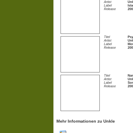
Artist
Unk
Label
Isl
Release
200
Titel
Psy
Artist
Unk
Label
Mow
Release
200
Titel
Nar
Artist
Unk
Label
So
Release
200
Mehr Informationen zu Unkle