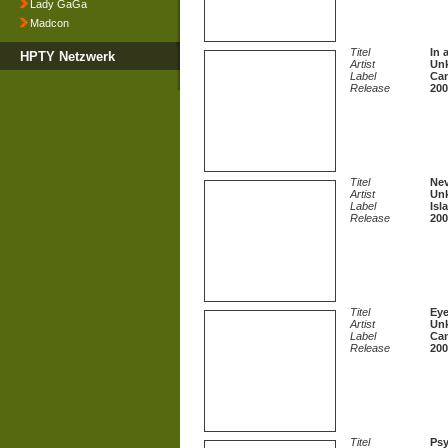
Lady GaGa
Madcon
Titel
In 
HPTY Netzwerk
Artist
Unk
Label
Ca
Release
200
Titel
Nev
Artist
Unk
Label
Isl
Release
200
Titel
Eye
Artist
Unk
Label
Ca
Release
200
Titel
Psy