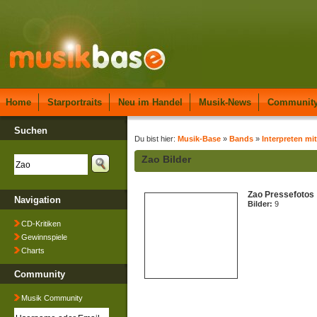
Home
Starportraits
Neu im Handel
Musik-News
Communit
Suchen
Du bist hier:
Musik-Base
»
Bands
»
Interpreten mit
Zao Bilder
Zao Pressefotos
Navigation
Bilder:
9
CD-Kritiken
Gewinnspiele
Charts
Community
Musik Community