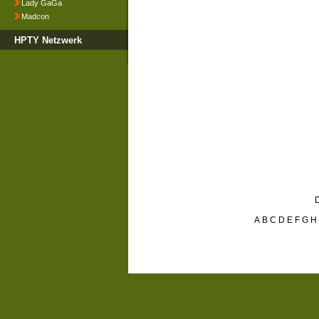
Lady GaGa
Madcon
HPTY Netzwerk
D
A
B
C
D
E
F
G
H