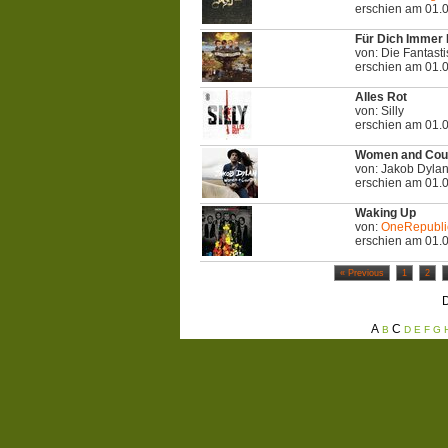
erschien am 01.
Für Dich Immer 
von: Die Fantast
erschien am 01.
Alles Rot
von: Silly
erschien am 01.
Women and Cou
von: Jakob Dyla
erschien am 01.
Waking Up
von:
OneRepubli
erschien am 01.
« Previous
1
2
D
A
C
B
D
E
F
G