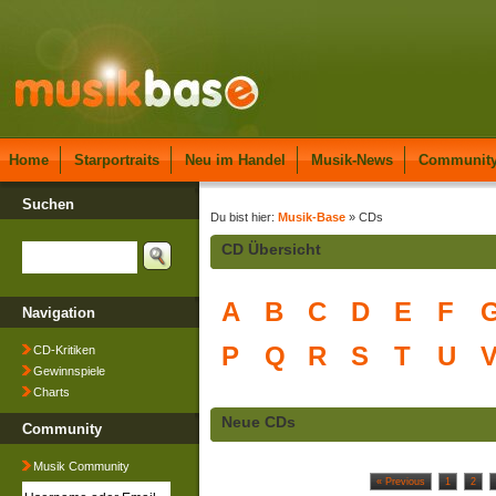
Home
Starportraits
Neu im Handel
Musik-News
Communit
Suchen
Du bist hier:
Musik-Base
» CDs
CD Übersicht
A
B
C
D
E
F
Navigation
P
Q
R
S
T
U
CD-Kritiken
Gewinnspiele
Charts
Neue CDs
Community
Musik Community
« Previous
1
2