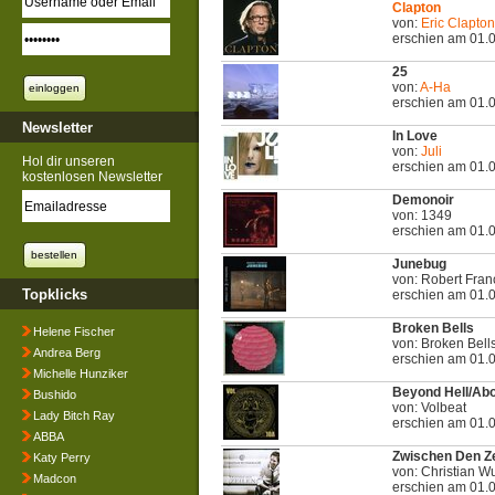
Clapton
von:
Eric Clapton
erschien am 01.
25
von:
A-Ha
erschien am 01.
Newsletter
In Love
von:
Juli
Hol dir unseren
erschien am 01.
kostenlosen Newsletter
Demonoir
von: 1349
erschien am 01.
Junebug
von: Robert Fran
Topklicks
erschien am 01.
Broken Bells
Helene Fischer
von: Broken Bell
Andrea Berg
erschien am 01.
Michelle Hunziker
Beyond Hell/Ab
Bushido
von: Volbeat
Lady Bitch Ray
erschien am 01.
ABBA
Zwischen Den Ze
Katy Perry
von: Christian W
Madcon
erschien am 01.