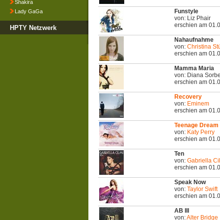
Shakira
Funstyle
Lady GaGa
von: Liz Phair
erschien am 01.
HPTY Netzwerk
Nahaufnahme
von:
Christina S
erschien am 01.
Mamma Maria
von: Diana Sorbe
erschien am 01.
Recovery
von:
Eminem
erschien am 01.
Teenage Dream
von:
Katy Perry
erschien am 01.
Ten
von:
Gabriella Ci
erschien am 01.
Speak Now
von:
Taylor Swift
erschien am 01.
AB III
von:
Alter Bridge