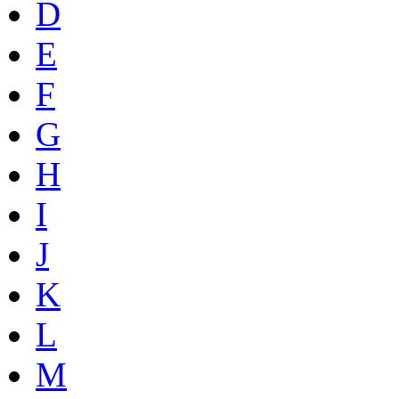
D
E
F
G
H
I
J
K
L
M