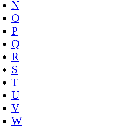
N
O
P
Q
R
S
T
U
V
W