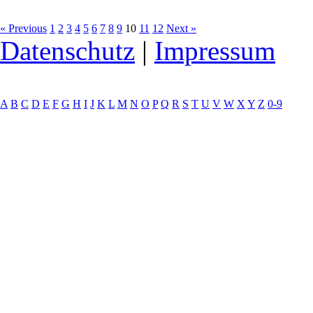
« Previous
1
2
3
4
5
6
7
8
9
10
11
12
Next »
Datenschutz
|
Impressum
A
B
C
D
E
F
G
H
I
J
K
L
M
N
O
P
Q
R
S
T
U
V
W
X
Y
Z
0-9