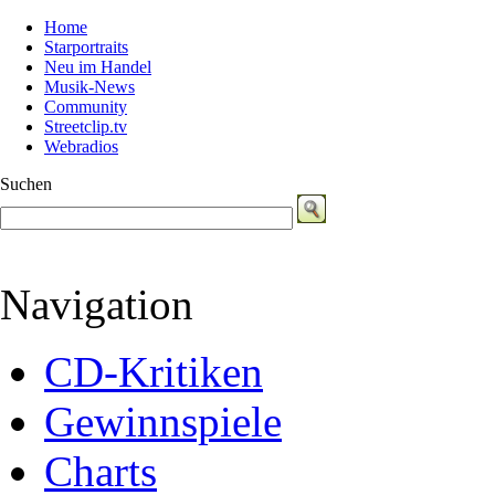
Home
Starportraits
Neu im Handel
Musik-News
Community
Streetclip.tv
Webradios
Suchen
Navigation
CD-Kritiken
Gewinnspiele
Charts