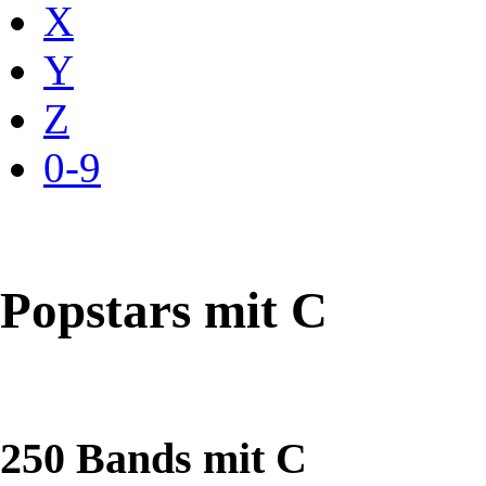
X
Y
Z
0-9
Popstars mit C
250 Bands mit C