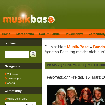
Home
Starportraits
Neu im Handel
Musik-News
Communit
Suchen
Du bist hier:
Musik-Base
»
Bands
Agnetha Fältskog meldet sich zur
ABBA: Agnetha Fältskog meldet sic
Navigation
CD-Kritiken
veröffentlicht
Freitag, 15. März 2
Gewinnspiele
Charts
Community
Musik Community