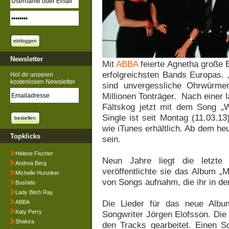
Newsletter
Mit
ABBA
feierte Agnetha große 
erfolgreichsten Bands Europas.
Hol dir unseren
kostenlosen Newsletter
sind unvergessliche Ohrwürme
Millionen Tonträger. Nach einer 
Fältskog jetzt mit dem Song 
Single ist seit Montag (11.03.13
wie iTunes erhältlich. Ab dem he
Topklicks
sein.
Helene Fischer
Neun Jahre liegt die letzte 
Andrea Berg
veröffentlichte sie das Album „
Michelle Hunziker
von Songs aufnahm, die ihr in d
Bushido
Lady Bitch Ray
Die Lieder für das neue Alb
ABBA
Katy Perry
Songwriter Jörgen Elofsson. Die
Shakira
den Tracks gearbeitet. Einen So