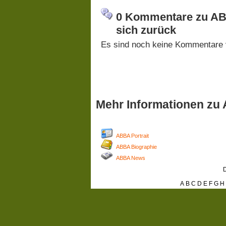
0 Kommentare zu AB
sich zurück
Es sind noch keine Kommentare 
Mehr Informationen zu
ABBA Portrait
ABBA Biographie
ABBA News
D
A
B
C
D
E
F
G
H